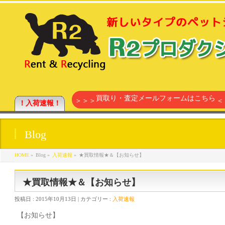
買取り・査定メールフォームはこちら
＞＞＞
＜
！入荷速報！
Blog
HOME
»
Blog »
入荷速報
»
★買取情報★＆【お知らせ】
★買取情報★＆【お知らせ】
投稿日 :
2015年10月13日
| カテゴリー :
入荷速報
【お知らせ】