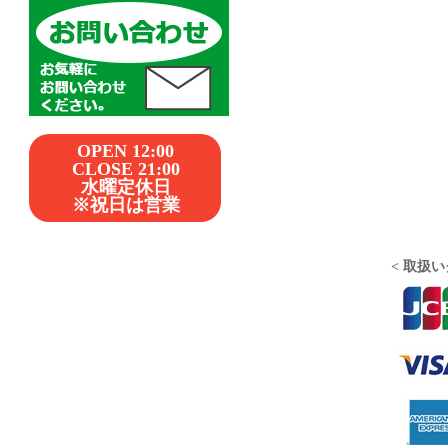
OPEN 12:00
CLOSE 21:00
水曜定休日
※祝日は営業
< 取扱