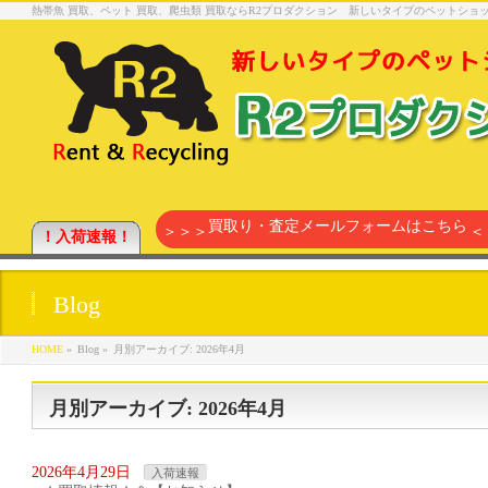
熱帯魚 買取、ペット 買取、爬虫類 買取ならR2プロダクション 新しいタイプのペットシ
買取り・査定メールフォームはこちら
＞＞＞
＜
！入荷速報！
Blog
HOME
»
Blog »
月別アーカイブ: 2026年4月
月別アーカイブ: 2026年4月
2026年4月29日
入荷速報