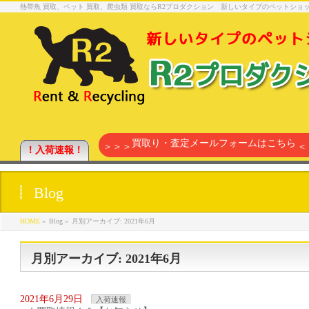
熱帯魚 買取、ペット 買取、爬虫類 買取ならR2プロダクション 新しいタイプのペットシ
買取り・査定メールフォームはこちら
＞＞＞
＜
！入荷速報！
Blog
HOME
»
Blog »
月別アーカイブ: 2021年6月
月別アーカイブ: 2021年6月
2021年6月29日
入荷速報