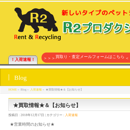
買取り・査定メールフォームはこちら
＞＞＞
＜
！入荷速報！
Blog
HOME
»
Blog »
入荷速報
»
★買取情報★＆【お知らせ】
★買取情報★＆【お知らせ】
投稿日 :
2018年12月17日
| カテゴリー :
入荷速報
★営業時間のお知らせ★