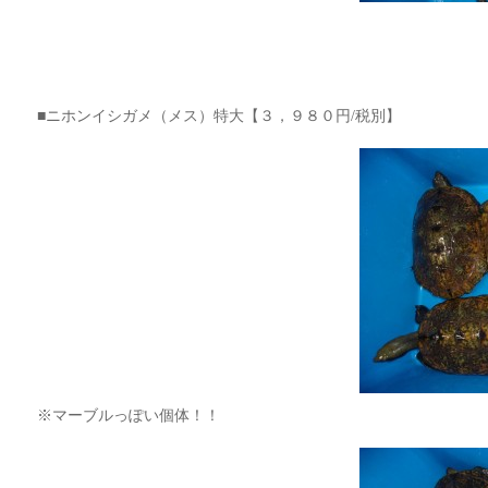
■ニホンイシガメ（メス）特大【３，９８０円/税別】
※マーブルっぽい個体！！