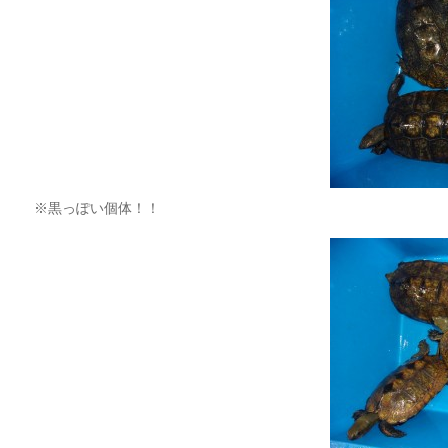
※黒っぽい個体！！