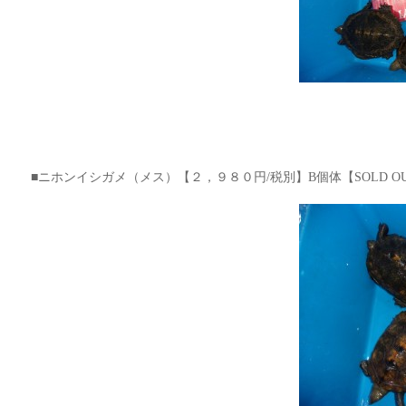
■ニホンイシガメ（メス）【２，９８０円/税別】B個体【SOLD O