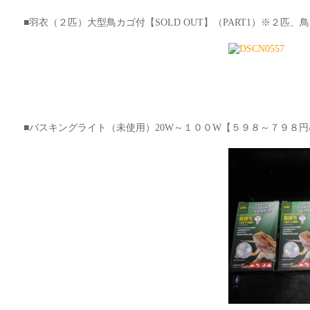
■羽衣（２匹）大型鳥カゴ付【SOLD OUT】（PART1）※２匹
■バスキングライト（未使用）20W～１００W【５９８～７９８円