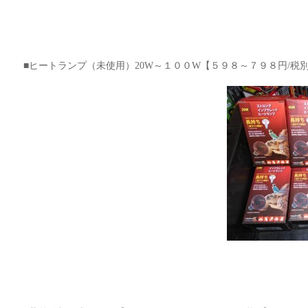
■ヒートランプ（未使用）20W～１００W【５９８～７９８円/税