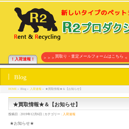
買取り・査定メールフォームはこちら
＞＞＞
＜
！入荷速報！
Blog
HOME
»
Blog »
入荷速報
»
★買取情報★＆【お知らせ】
★買取情報★＆【お知らせ】
投稿日 :
2019年12月6日
| カテゴリー :
入荷速報
★お知らせ★