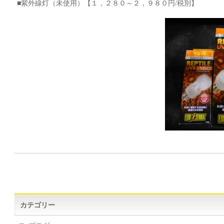
■紫外線灯（未使用）【１，２８０～２，９８０円/税別】
カテゴリー