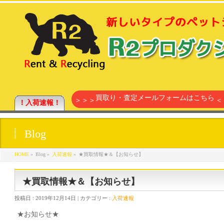
買取り・査定メールフォームはこちら
＞＞＞
＜
！入荷速報！
Blog
HOME
»
Blog »
入荷速報
»
★買取情報★＆【お知らせ】
★買取情報★＆【お知らせ】
投稿日 :
2019年12月14日
| カテゴリー :
入荷速報
★お知らせ★