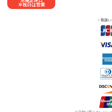
水曜定休日
※祝日は営業
< 取扱