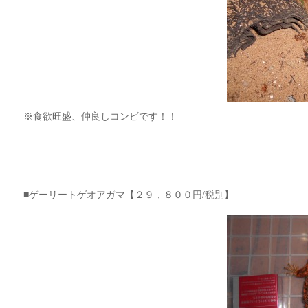
※食欲旺盛、仲良しコンビです！！
■ゲーリートゲオアガマ【２９，８００円/税別】