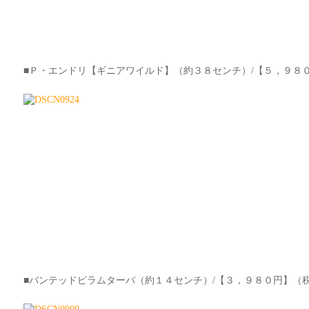
■Ｐ・エンドリ【ギニアワイルド】（約３８センチ）/【５，９８
■バンテッドピラムターバ（約１４センチ）/【３，９８０円】（