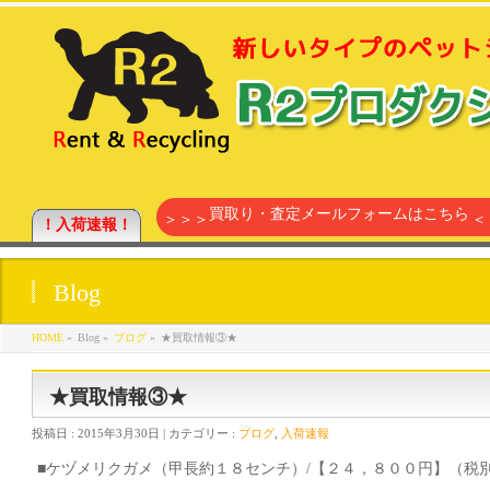
買取り・査定メールフォームはこちら
＞＞＞
＜
！入荷速報！
Blog
HOME
»
Blog »
ブログ
»
★買取情報③★
★買取情報③★
投稿日 :
2015年3月30日
| カテゴリー :
ブログ
,
入荷速報
■ケヅメリクガメ（甲長約１８センチ）/【２４，８００円】（税